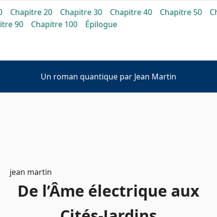
0
Chapitre 20
Chapitre 30
Chapitre 40
Chapitre 50
C
De l'Âme électrique aux
itre 90
Chapitre 100
Épilogue
Cités-Jardins
Un roman quantique par Jean Martin
jean martin
De l’Âme électrique aux
Cités‑Jardins