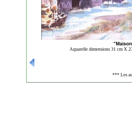
"Maison
Aquarelle dimensions 31 cm X 23
---------------------------------------------------------------
*** Les aq