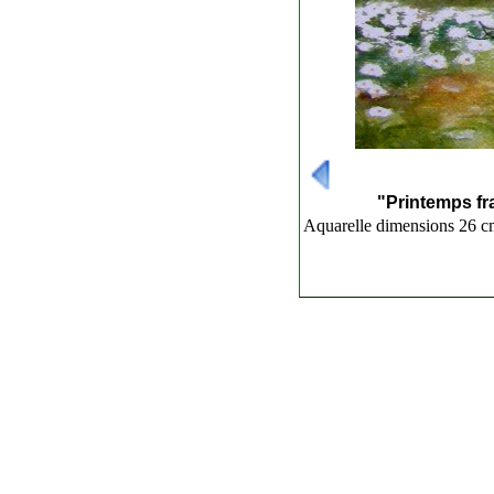
---------------------------
"Printemps fr
Aquarelle dimensions 26 c