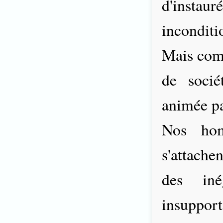
d'inst
inconditi
Mais comm
de socié
animée par
Nos hom
s'attache
des in
insupport