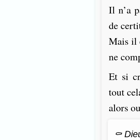
Il n’a 
de certi
Mais il 
ne comp
Et si c
tout cel
alors ou
⚰️ Die