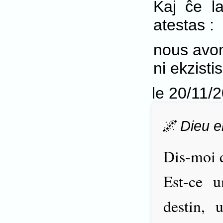
Kaj ĉe l
atestas :
nous avon
ni ekzistis
le 20/11/
🌌 Dieu e
Dis-moi q
Est-ce 
destin, 