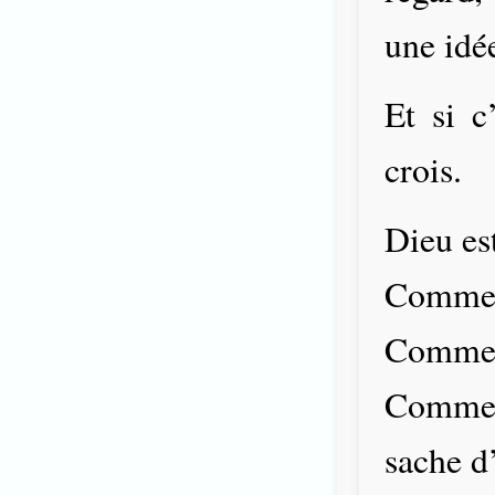
une idé
Et si c
crois.
Dieu est
Comme 
Comme 
Comme l
sache d’