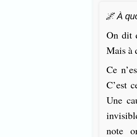
🌌 À qu
On dit 
Mais à 
Ce n’es
C’est c
Une ca
invisib
note o