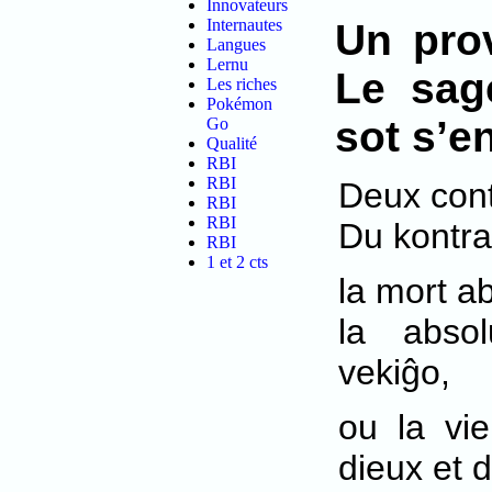
Innovateurs
Internautes
Un prov
Langues
Lernu
Le sag
Les riches
Pokémon
sot s’en
Go
Qualité
RBI
RBI
Deux cont
RBI
RBI
Du kontra
RBI
1 et 2 cts
la mort a
la abso
vekiĝo,
ou la vi
dieux et 