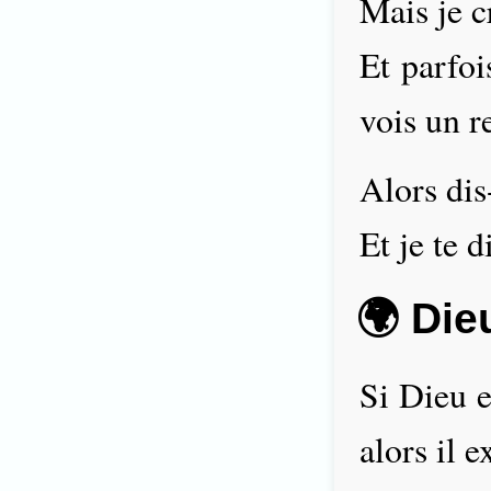
Mais je c
Et parfoi
vois un r
Alors dis
Et je te d
🌍 Die
Si Dieu e
alors il e