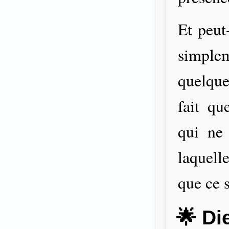
Et peut
simple
quelqu
fait qu
qui ne
laquell
que ce s
🌟 Di