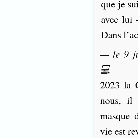
que je su
avec lui 
Dans l’ac
— le 9 ju
💻
2023 la C
nous, il
masque d
vie est r