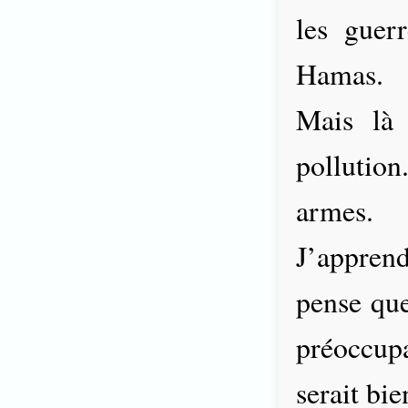
les guer
Hamas.
Mais là 
pollutio
armes.
J’apprend
pense qu
préoccup
serait bie