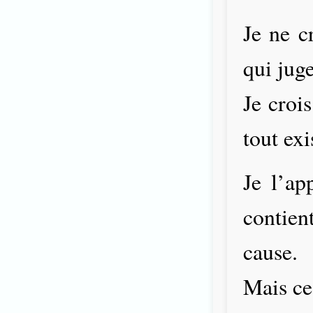
Je ne c
qui jug
Je croi
tout exi
Je l’ap
contie
cause.
Mais ce