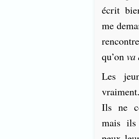
écrit bie
me demand
rencontr
va 
qu’on
Les jeu
vraiment.
Ils ne 
mais ils
peux leu