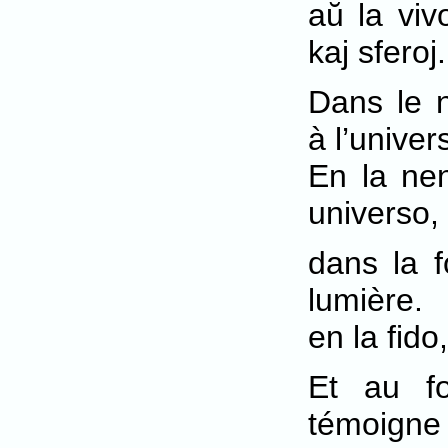
aŭ la viv
kaj sferoj.
Dans le 
à l’univer
En la nen
universo,
dans la f
lumière.
en la fido
Et au fo
témoigne 