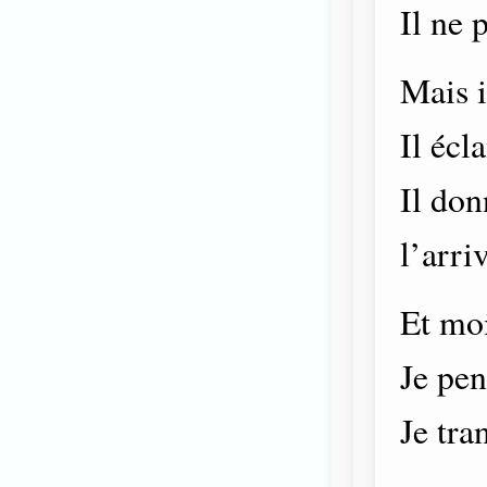
Il ne 
Mais i
Il écl
Il don
l’arri
Et moi
Je pen
Je tra