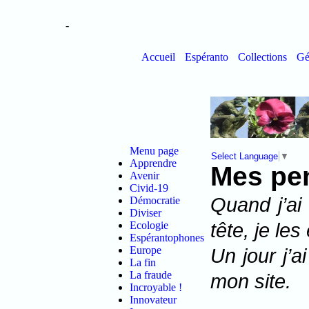
-
Accueil
Espéranto
Collections
Gé
Menu page
Select Language
▼
Apprendre
Mes pen
Avenir
Civid-19
Quand j’ai
Démocratie
Diviser
tête, je les 
Ecologie
Espérantophones
Europe
Un jour j’a
La fin
La fraude
mon site.
Incroyable !
Innovateur