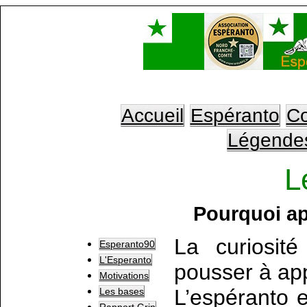
Accueil
Espéranto
Co
Légende
L
Pourquoi ap
La curiosit
Esperanto90
L'Esperanto
pousser à app
Motivations
L’espéranto e
Les bases